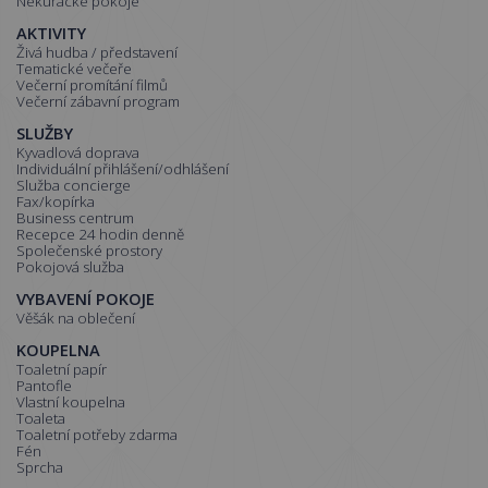
Nekuřácké pokoje
AKTIVITY
Živá hudba / představení
Tematické večeře
Večerní promítání filmů
Večerní zábavní program
SLUŽBY
Kyvadlová doprava
Individuální přihlášení/odhlášení
Služba concierge
Fax/kopírka
Business centrum
Recepce 24 hodin denně
Společenské prostory
Pokojová služba
VYBAVENÍ POKOJE
Věšák na oblečení
KOUPELNA
Toaletní papír
Pantofle
Vlastní koupelna
Toaleta
Toaletní potřeby zdarma
Fén
Sprcha