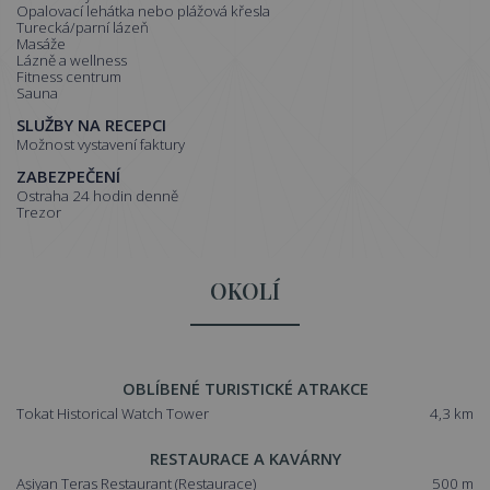
Opalovací lehátka nebo plážová křesla
Turecká/parní lázeň
Masáže
Lázně a wellness
Fitness centrum
Sauna
SLUŽBY NA RECEPCI
Možnost vystavení faktury
ZABEZPEČENÍ
Ostraha 24 hodin denně
Trezor
OKOLÍ
OBLÍBENÉ TURISTICKÉ ATRAKCE
Tokat Historical Watch Tower
4,3 km
RESTAURACE A KAVÁRNY
MATERIÁLY JAKO PAPÍR, UBROUSKY, TOALETNÍ PAPÍR A
Aşiyan Teras Restaurant
(Restaurace)
500 m