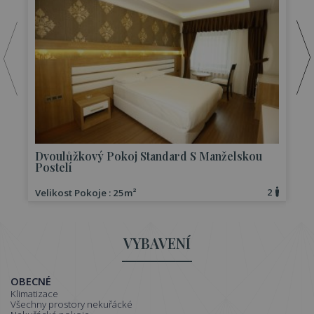
Dvoulůžkový Pokoj Standard S Manželskou
Postelí
2
Velikost Pokoje : 25m²
V
VYBAVENÍ
OBECNÉ
Klimatizace
Všechny prostory nekuřácké