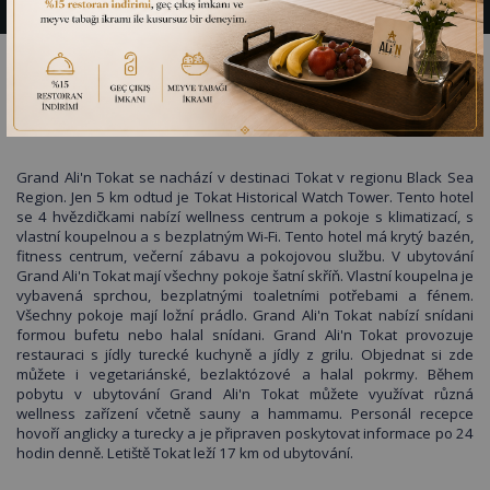
GRAND ALİ’N HOTEL TOKAT
Grand Ali'n Tokat se nachází v destinaci Tokat v regionu Black Sea
Region. Jen 5 km odtud je Tokat Historical Watch Tower. Tento hotel
se 4 hvězdičkami nabízí wellness centrum a pokoje s klimatizací, s
vlastní koupelnou a s bezplatným Wi-Fi. Tento hotel má krytý bazén,
fitness centrum, večerní zábavu a pokojovou službu. V ubytování
Grand Ali'n Tokat mají všechny pokoje šatní skříň. Vlastní koupelna je
vybavená sprchou, bezplatnými toaletními potřebami a fénem.
Všechny pokoje mají ložní prádlo. Grand Ali'n Tokat nabízí snídani
formou bufetu nebo halal snídani. Grand Ali'n Tokat provozuje
restauraci s jídly turecké kuchyně a jídly z grilu. Objednat si zde
můžete i vegetariánské, bezlaktózové a halal pokrmy. Během
pobytu v ubytování Grand Ali'n Tokat můžete využívat různá
wellness zařízení včetně sauny a hammamu. Personál recepce
hovoří anglicky a turecky a je připraven poskytovat informace po 24
hodin denně. Letiště Tokat leží 17 km od ubytování.