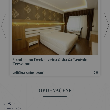
S
Standardna Dvokrevetna Soba Sa Bračnim
Krevetom
2
Veličina Sobe : 25m²
V
OBUHVAĆENE
OPŠTE
klima-uređaj