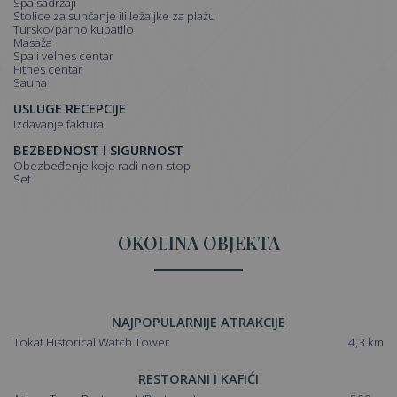
spa sadržaji
stolice za sunčanje ili ležaljke za plažu
tursko/parno kupatilo
masaža
spa i velnes centar
fitnes centar
sauna
USLUGE RECEPCIJE
Izdavanje faktura
BEZBEDNOST I SIGURNOST
obezbeđenje koje radi non-stop
sef
OKOLINA OBJEKTA
NAJPOPULARNIJE ATRAKCIJE
Tokat Historical Watch Tower
4,3 km
RESTORANI I KAFIĆI