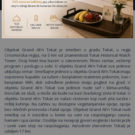
GRAND ALİ’N HOTEL TOKAT
Objekat Grand Ali'n Tokat je smešten u gradu Tokat, u regiji
Crnomorska regija, na 5 km od znamenitosti Tokat Historical Watch
Tower. Ovaj hotel ima bazen u zatvorenom, fitnes centar, večernji
program i poslugu u sobi. U objektu Grand Ali'n Tokat sve jedinice
uključuju ormar. Smeštajne jedinice u objektu Grand Ali'n Tokat imaju
sopstveno kupatilo sa tušem i besplatnim toaletnim priborom, kao i
besplatan WiFi, dok određene jedinice imaju pogled na grad. U
objektu Grand Ali'n Tokat sve jedinice nude sef i klima-uređaj.
Doručak se služi, a može da bude na bazi švedskog stola ili halal. U
objektu Grand Ali'n Tokat se nalazi restoran koji nudi jela turske i
roštilj kuhinje. Na zahtev su dostupne vegetarijanske opcije, opcije
bez mlečnih proizvoda i halal opcije. Objekat Grand Ali'n Tokat nudi
smeštaj sa 4 zvezdice u kome su vam na raspolaganju sauna,
hamam i spa centar. Osoblje na recepciji govori engleski i turski jezik
i uvek vam stoji na raspolaganju. Aerodrom (Aerodrom Tokat) je
udaljen 17 km.