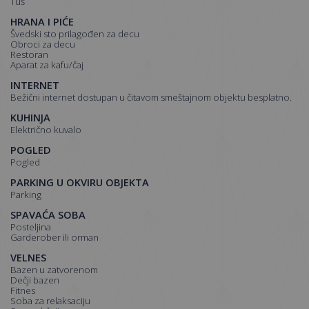
tuš
HRANA I PIĆE
švedski sto prilagođen za decu
obroci za decu
restoran
aparat za kafu/čaj
INTERNET
Bežični internet dostupan u čitavom smeštajnom objektu besplatno.
KUHINJA
električno kuvalo
POGLED
pogled
PARKING U OKVIRU OBJEKTA
parking
SPAVAĆA SOBA
posteljina
garderober ili orman
VELNES
Bazen u zatvorenom
dečji bazen
fitnes
soba za relaksaciju