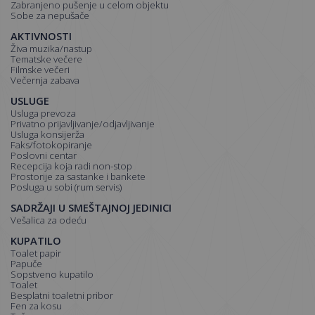
zabranjeno pušenje u celom objektu
sobe za nepušače
AKTIVNOSTI
živa muzika/nastup
tematske večere
filmske večeri
večernja zabava
USLUGE
usluga prevoza
privatno prijavljivanje/odjavljivanje
usluga konsijerža
faks/fotokopiranje
poslovni centar
recepcija koja radi non-stop
prostorije za sastanke i bankete
posluga u sobi (rum servis)
SADRŽAJI U SMEŠTAJNOJ JEDINICI
vešalica za odeću
KUPATILO
toalet papir
papuče
sopstveno kupatilo
toalet
besplatni toaletni pribor
fen za kosu