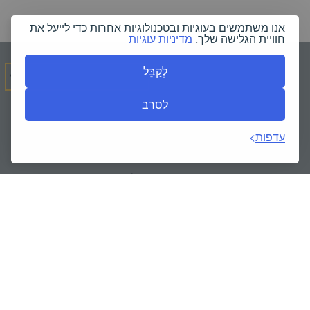
אנו משתמשים בעוגיות ובטכנולוגיות אחרות כדי לייעל את
חוויית הגלישה שלך.
מדיניות עוגיות
לְקַבֵּל
השירותים שלנו
לסרב
כל השירותים
עדפות
מדיניות ודוחות
המסעדות שלנו
בריכת שחייה
האולמות שלנו
ספא
כושר