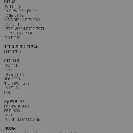
שירותים
שירות הסעות
צ'ק-אין / צ'ק-אאוט פרטי
שירותי קונסיירז'
שירותי פקס / צילום מסמכים
מרכז עסקים
דלפק קבלה 24 שעות ביממה
חדרי ישיבות / אירועים
שירות חדרים
אביזרי נוחות בחדרים
מתלה לבגדים
חדר רחצה
נייר טואלט
כפכפים
חדר רחצה פרטי
חדר שירותים
מוצרי טיפוח בחינם
מייבש שיער
מקלחת
מזון ומשקאות
מזנון מתאים לילדים
ארוחות ילדים
מסעדה
אמצעים להכנת תה / קפה
אינטרנט