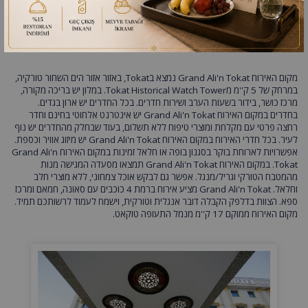
GRAND ALİ’N HOTEL TOKAT
מקום האירוח Grand Ali'n Tokat נמצא בTokat, באזור אזור הים השחור טורקיה,
במרחק של 5 ק''מ מTokat Historical Watch Tower. במלון יש בריכה מקורה,
מרכז כושר, בידור בשעות הערב ושירות חדרים. בכל החדרים יש ארון בגדים.
בחדרים במקום האירוח Grand Ali'n Tokat יש אינטרנט אלחוטי בחינם וחדר
רחצה פרטי עם מקלחת ומוצרי טיפוח ללא תשלום, בעוד שבחלק מהחדרים יש נוף
לעיר. בכל חדרי האירוח במקום האירוח Grand Ali'n Tokat יש מיזוג אוויר וכספת.
אפשרויות לארוחת בוקר בסגנון בופה או חלאל זמינות במקום האירוח Grand Ali'n
Tokat. במקום האירוח Grand Ali'n Tokat תמצאו מסעדה המגישה מנות
מהמטבח הטורקי וגריל/מנגל. אפשר גם לבקש אוכל צמחוני, ללא מוצרי חלב
וחלאל. Grand Ali'n Tokat מציע אירוח ברמת 4 כוכבים עם סאונה, חמאם ומרכז
ספא. הצוות בדלפק הקבלה דובר אנגלית וטורקית, וישמח לעמוד לרשותכם תמיד.
מקום האירוח ממוקם 17 ק''מ מנמל התעופה טוקאט.