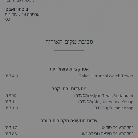
אפשר לקבל חשבונית
ביטחון ואבטחה
אבטחה 24 שעות ביממה
כספת
סביבת מקום האירוח
אטרקציות פופולריות
Tokat Historical Watch Tower
4.3 ק"מ
מסעדות ובתי קפה
Aşiyan Teras Restaurant
(מסעדה)
500 מ'
Meşhur Adana Kebap
(מסעדה)
1 ק"מ
Sultan Kebap
(מסעדה)
1.8 ק"מ
שדות התעופה הקרובים ביותר
נמל התעופה טוקאט
17 ק"מ
נמל התעופה סיבאס נורי דמיראג
86 ק"מ