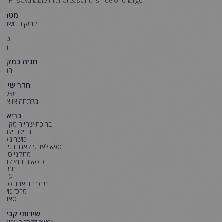
WiFi is available in all areas and is free of charge.
מטבח
קומקום חשמלי
נוף
נוף
חניה במקום
חניה
חדר שינה
מצעים
מלתחה או ארון
בריאות
בריכת שחייה מקורה
בריכת ילדים
כושר גופני
ספא לאונג' / אזור רגיעה
מתקני ספא
כיסאות חוף / נוח
חמאם
עיסוי
מרכז בריאות וספא
מרכז כושר
סאונה
שירותי קבלה