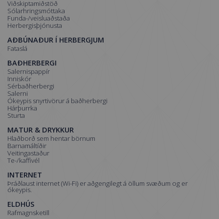
Viðskiptamiðstöð
Sólarhringsmóttaka
Funda-/veisluaðstaða
Herbergisþjónusta
AÐBÚNAÐUR Í HERBERGJUM
Fataslá
BAÐHERBERGI
Salernispappír
Inniskór
Sérbaðherbergi
Salerni
Ókeypis snyrtivörur á baðherbergi
Hárþurrka
Sturta
MATUR & DRYKKUR
Hlaðborð sem hentar börnum
Barnamáltíðir
Veitingastaður
Te-/kaffivél
INTERNET
Þráðlaust internet (Wi-Fi) er aðgengilegt á öllum svæðum og er
ókeypis.
ELDHÚS
Rafmagnsketill