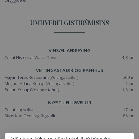
Öryggishólf
UMHVERFI GISTIRÝMISINS
VINSÆL AFÞREYING
Tokat Historical Watch Tower
4,3 km
VEITINGASTAÐIR OG KAFFIHÚS
Aşiyan Teras Restaurant
(Veitingastaður)
500 m
Meşhur Adana Kebap
(Veitingastaður)
1 km
Sultan Kebap
(Veitingastaður)
1,8 km
NÆSTU FLUGVELLIR
Tokat-flugvöllur
17 km
Sivas Nuri Demirag-flugvöllur
86 km
Við notum kökur og aðra tækni til að hámarka