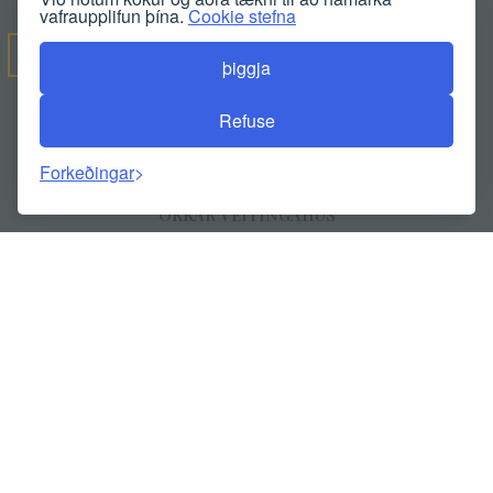
vafraupplifun þína.
Cookie stefna
ÞJÓNUSTA OKKAR
þiggja
Refuse
ÖLL ÞJÓNUSTA
Forkeðingar
STEFNUR OG SKÝRSLUR
OKKAR VEITINGAHÚS
SUNDLAUG
VOR SALIR
SPA
HREYSTI