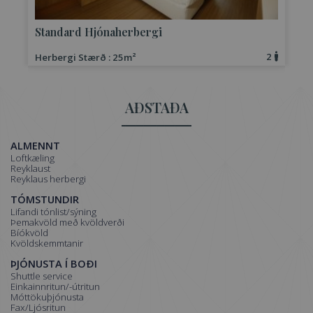
Standard Hjónaherbergi
2
Herbergi Stærð : 25m²
H
AÐSTAÐA
ALMENNT
Loftkæling
Reyklaust
Reyklaus herbergi
TÓMSTUNDIR
Lifandi tónlist/sýning
Þemakvöld með kvöldverði
Bíókvöld
Kvöldskemmtanir
ÞJÓNUSTA Í BOÐI
Shuttle service
Einkainnritun/-útritun
Móttökuþjónusta
Fax/Ljósritun