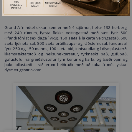
GRAND ALİ’N HOTEL TOKAT
Grand Ali’n hótel okkar, sem er með 4 stjörnur, hefur 132 herbergi
með 240 rúmum, fyrsta flokks veitingastað með sæti fyrir 500
(lifandi tónlist sex daga í viku), 150 sæta à la carte veitingastað, 600
sæta fjölnota sal, 800 sæta brúðkaups- og ráðstefnusal, fundarsali
fyrir 250 og 150 manns, 100 sæta bíó, innisundlaug í ólympíustærð,
líkamsræktarstöð og heilsuræktarsetur, tyrkneskt bað, gufubað,
gufustofu, hárgreiðslustofur fyrir konur og karla, og bæði opin og
þakd bílastæði – við erum heiðraðir með að taka á móti ykkur,
dýrmæt gestir okkar.