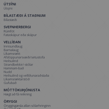
ÚTSÝNI
Útsýni
BÍLASTÆÐI Á STAÐNUM
Bílastæði
SVEFNHERBERGI
Rúmföt
Fataskápur eða skápur
VELLÍÐAN
Innisundlaug
Barnalaug
Líkamsrækt
Afslöppunarsvæði/setustofa
Heilsulind
Strandbekkir/-stólar
Hammam-bað
Nudd
Heilsulind og vellíðunaraðstaða
Líkamsræktarstöð
Gufubað
MÓTTÖKUÞJÓNUSTA
Hægt að fá reikning
ÖRYGGI
Öryggisgæsla allan sólarhringinn